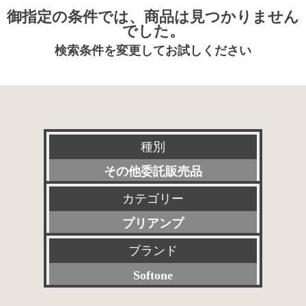
御指定の条件では、商品は見つかりません
でした。
検索条件を変更してお試しください
種別
その他委託販売品
カテゴリー
新品
プリアンプ
特選アクセサリー
ブランド
すべて
委託販売品
Softone
パワーアンプ
特価品
すべて