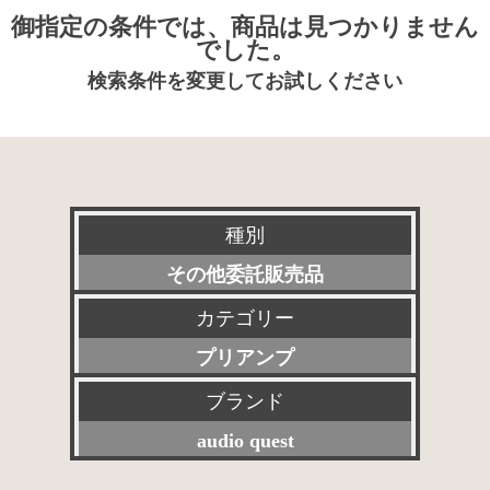
御指定の条件では、商品は見つかりません
でした。
検索条件を変更してお試しください
種別
その他委託販売品
カテゴリー
新品
プリアンプ
特選アクセサリー
ブランド
すべて
委託販売品
audio quest
パワーアンプ
特価品
すべて