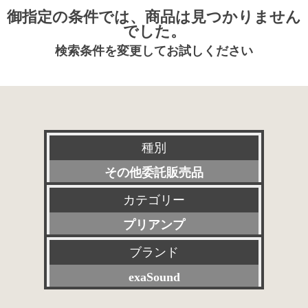
御指定の条件では、商品は見つかりません
でした。
検索条件を変更してお試しください
種別
その他委託販売品
カテゴリー
新品
プリアンプ
特選アクセサリー
ブランド
すべて
委託販売品
exaSound
パワーアンプ
特価品
すべて