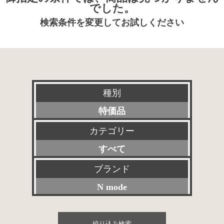
でした。
検索条件を変更してお試しください
種別
特価品
カテゴリー
新品
すべて
特選アクセサリー
プリアンプ
ブランド
委託販売品
N mode
パワーアンプ
その他委託販売品
すべて
プリメインアンプ