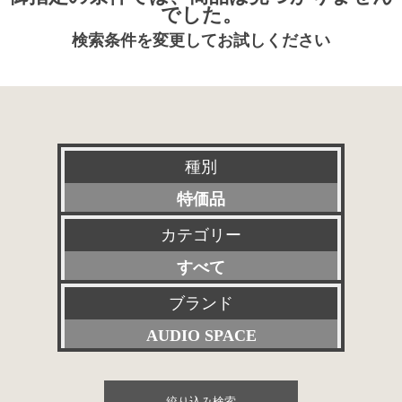
でした。
検索条件を変更してお試しください
種別
特価品
カテゴリー
新品
すべて
特選アクセサリー
プリアンプ
ブランド
委託販売品
AUDIO SPACE
パワーアンプ
その他委託販売品
すべて
プリメインアンプ