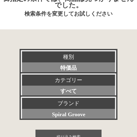
でした。
検索条件を変更してお試しください
種別
特価品
カテゴリー
新品
すべて
特選アクセサリー
プリアンプ
ブランド
委託販売品
Spiral Groove
パワーアンプ
その他委託販売品
すべて
プリメインアンプ