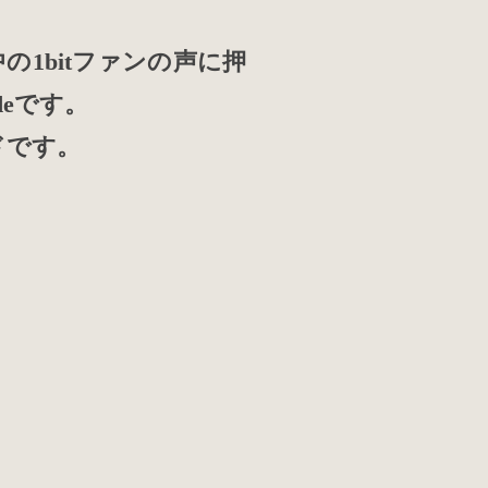
1bitファンの声に押
eです。
ドです。