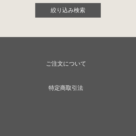
プリアンプ
絞り込み検索
パワーアンプ
プリメインアンプ
スピーカー
SACD/CDプレーヤー
ご注文について
デジタル関連
レコードプレーヤー
特定商取引法
アナログ関連
アクセサリー
ケーブル関連