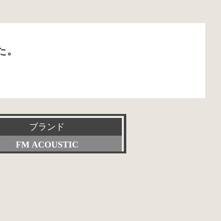
た。
ブランド
FM ACOUSTIC
すべて
Accuphase
ACOUSTIC REVIVE