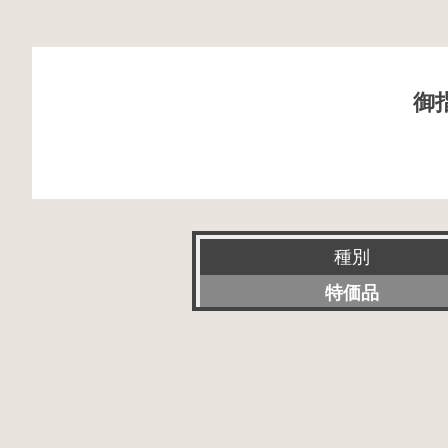
御
種別
特価品
新品
特選アクセサリー
委託販売品