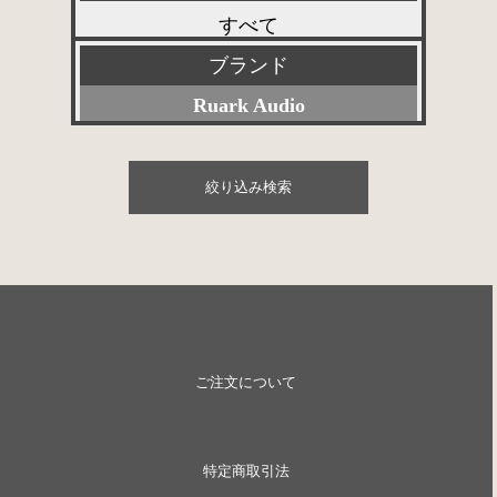
すべて
委託販売品
ブランド
プリアンプ
特価品
Ruark Audio
パワーアンプ
その他委託販売品
Accuphase
プリメインアンプ
絞り込み検索
ACOUSTIC REVIVE
スピーカー
Acoustic Solid
SACD/CDプレーヤー
ACROLINK
デジタル関連
赤坂工芸音研
レコードプレーヤー
ご注文について
ALTEC
アナログ関連
Analog relax
アクセサリー
特定商取引法
arte