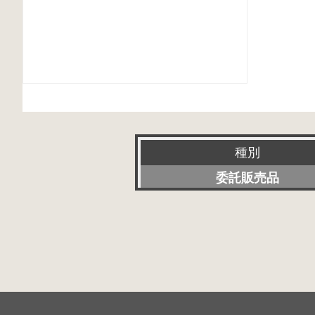
種別
委託販売品
新品
特選アクセサリー
特価品
その他委託販売品