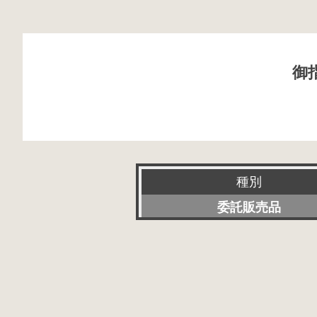
御
種別
委託販売品
新品
特選アクセサリー
特価品