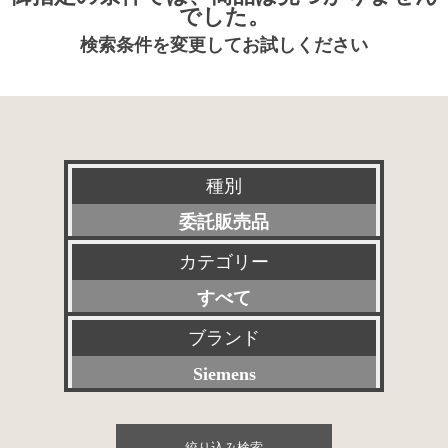
でした。
検索条件を変更してお試しください
種別
委託販売品
カテゴリー
新品
すべて
特選アクセサリー
プリアンプ
ブランド
特価品
Siemens
パワーアンプ
その他委託販売品
すべて
プリメインアンプ