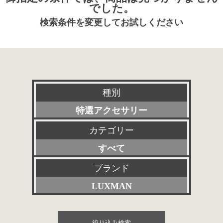
でした。
検索条件を変更してお試しください
種別
特選アクセサリー
カテゴリー
新品
すべて
委託販売品
プリアンプ
ブランド
特価品
LUXMAN
パワーアンプ
その他委託販売品
すべて
プリメインアンプ