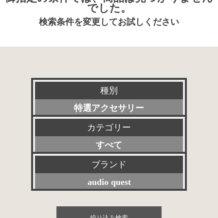
でした。
検索条件を変更してお試しください
種別
特選アクセサリー
カテゴリー
新品
すべて
委託販売品
プリアンプ
ブランド
特価品
audio quest
パワーアンプ
その他委託販売品
すべて
プリメインアンプ