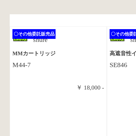
〇その他委託販売品
〇その他委
shure
s
MMカートリッジ
高遮音性
M44-7
SE846
￥ 18,000 -