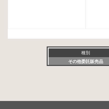
種別
その他委託販売品
新品
特選アクセサリー
委託販売品
特価品