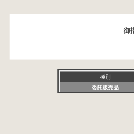
御
種別
委託販売品
新品
特選アクセサリー
特価品