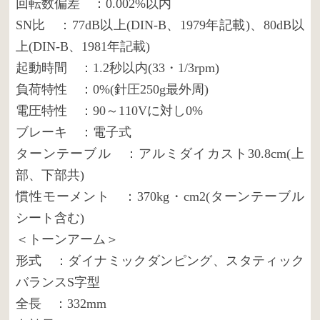
回転数偏差 ：0.002%以内
SN比 ：77dB以上(DIN-B、1979年記載)、80dB以
上(DIN-B、1981年記載)
起動時間 ：1.2秒以内(33・1/3rpm)
負荷特性 ：0%(針圧250g最外周)
電圧特性 ：90～110Vに対し0%
ブレーキ ：電子式
ターンテーブル ：アルミダイカスト30.8cm(上
部、下部共)
慣性モーメント ：370kg・cm2(ターンテーブル
シート含む)
＜トーンアーム＞
形式 ：ダイナミックダンピング、スタティック
バランスS字型
全長 ：332mm