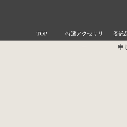
TOP
特選アクセサリ
委託
申
ー